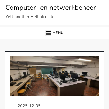
Ga
Computer- en netwerkbeheer
naar
Yett another Bellinkx site
de
inhoud
MENU