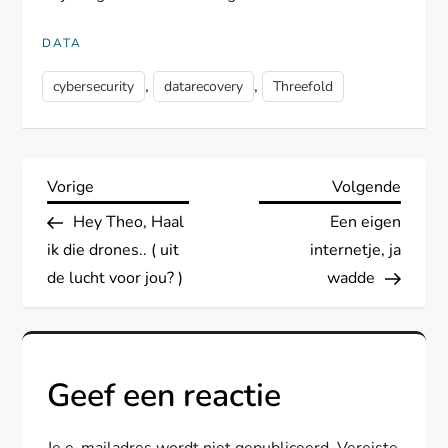
DATA
,
,
cybersecurity
datarecovery
Threefold
B
Vorig
Volge
Vorige
Volgende
bericht
berich
Hey Theo, Haal
Een eigen
e
ik die drones.. ( uit
internetje, ja
r
de lucht voor jou? )
wadde
i
c
Geef een reactie
h