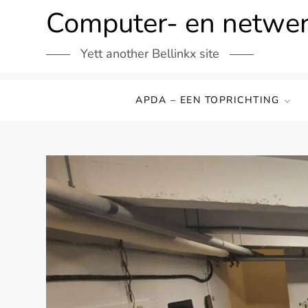
Ga
Computer- en netwe
naar
de
Yett another Bellinkx site
inhoud
APDA – EEN TOPRICHTING