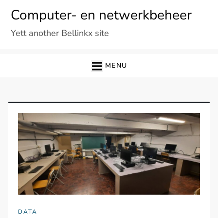
Ga
Computer- en netwerkbeheer
naar
Yett another Bellinkx site
de
inhoud
MENU
DATA