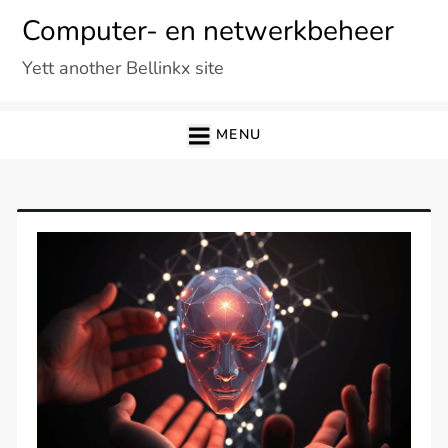
Ga
Computer- en netwerkbeheer
naar
Yett another Bellinkx site
de
inhoud
MENU